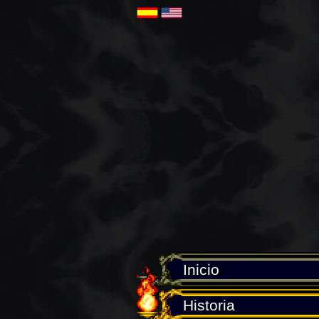
Inicio
Historia
Personajes
Sub-
Armas
Galería
Tips
Inicio
Historia